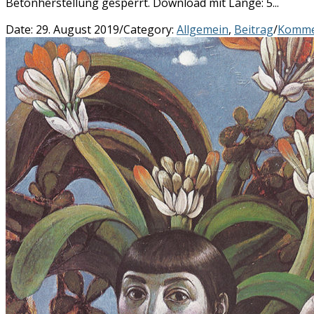
Betonherstellung gesperrt. Download mit Länge: 5...
Date:
29. August 2019
/
Category:
Allgemein
,
Beitrag
/
Komme