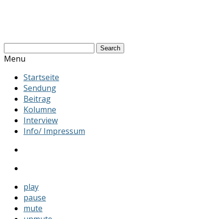
Search
Menu
Startseite
Sendung
Beitrag
Kolumne
Interview
Info/ Impressum
play
pause
mute
unmute