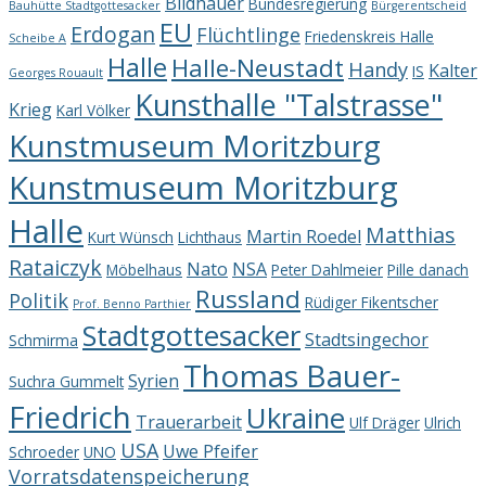
Bildhauer
Bundesregierung
Bauhütte Stadtgottesacker
Bürgerentscheid
EU
Erdogan
Flüchtlinge
Friedenskreis Halle
Scheibe A
Halle
Halle-Neustadt
Handy
Kalter
IS
Georges Rouault
Kunsthalle "Talstrasse"
Krieg
Karl Völker
Kunstmuseum Moritzburg
Kunstmuseum Moritzburg
Halle
Matthias
Martin Roedel
Kurt Wünsch
Lichthaus
Rataiczyk
Nato
NSA
Möbelhaus
Peter Dahlmeier
Pille danach
Russland
Politik
Rüdiger Fikentscher
Prof. Benno Parthier
Stadtgottesacker
Stadtsingechor
Schmirma
Thomas Bauer-
Syrien
Suchra Gummelt
Friedrich
Ukraine
Trauerarbeit
Ulf Dräger
Ulrich
USA
Uwe Pfeifer
Schroeder
UNO
Vorratsdatenspeicherung