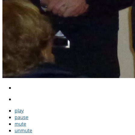
play
pause
mute
unmute