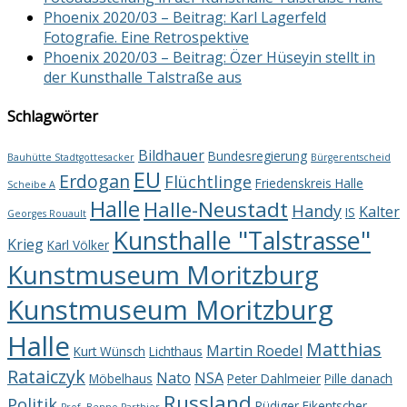
Phoenix 2020/03 – Beitrag: Karl Lagerfeld
Fotografie. Eine Retrospektive
Phoenix 2020/03 – Beitrag: Özer Hüseyin stellt in
der Kunsthalle Talstraße aus
Schlagwörter
Bildhauer
Bundesregierung
Bauhütte Stadtgottesacker
Bürgerentscheid
EU
Erdogan
Flüchtlinge
Friedenskreis Halle
Scheibe A
Halle
Halle-Neustadt
Handy
Kalter
IS
Georges Rouault
Kunsthalle "Talstrasse"
Krieg
Karl Völker
Kunstmuseum Moritzburg
Kunstmuseum Moritzburg
Halle
Matthias
Martin Roedel
Kurt Wünsch
Lichthaus
Rataiczyk
Nato
NSA
Möbelhaus
Peter Dahlmeier
Pille danach
Russland
Politik
Rüdiger Fikentscher