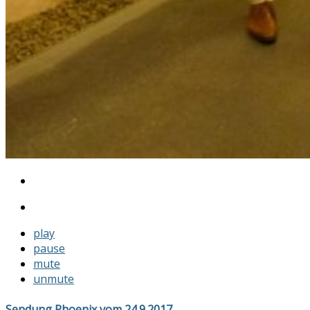
play
pause
mute
unmute
Sendung Phoenix vom 24.9.2017