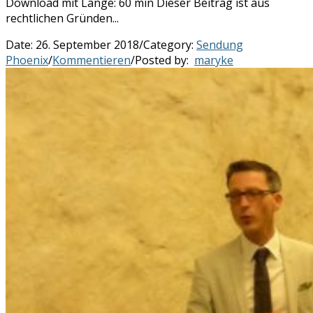
Download mit Länge: 60 min Dieser Beitrag ist aus
rechtlichen Gründen...
Date:
26. September 2018
/
Category:
Sendung
Phoenix
/
Kommentieren
/
Posted by:
maryke