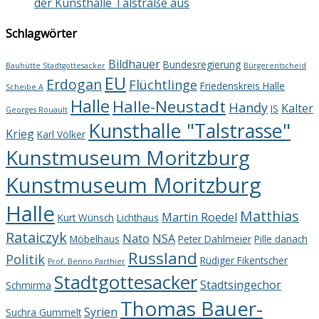
der Kunsthalle Talstraße aus
Schlagwörter
Bildhauer
Bundesregierung
Bauhütte Stadtgottesacker
Bürgerentscheid
EU
Erdogan
Flüchtlinge
Friedenskreis Halle
Scheibe A
Halle
Halle-Neustadt
Handy
Kalter
IS
Georges Rouault
Kunsthalle "Talstrasse"
Krieg
Karl Völker
Kunstmuseum Moritzburg
Kunstmuseum Moritzburg
Halle
Matthias
Martin Roedel
Kurt Wünsch
Lichthaus
Rataiczyk
Nato
NSA
Möbelhaus
Peter Dahlmeier
Pille danach
Russland
Politik
Rüdiger Fikentscher
Prof. Benno Parthier
Stadtgottesacker
Stadtsingechor
Schmirma
Thomas Bauer-
Syrien
Suchra Gummelt