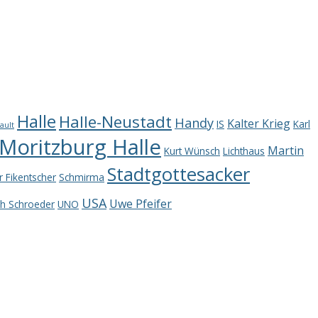
Halle
Halle-Neustadt
Handy
Kalter Krieg
IS
Karl
ault
oritzburg Halle
Martin
Kurt Wünsch
Lichthaus
Stadtgottesacker
r Fikentscher
Schmirma
USA
Uwe Pfeifer
ch Schroeder
UNO