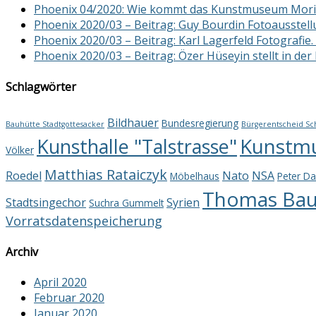
Phoenix 04/2020: Wie kommt das Kunstmuseum Morit
Phoenix 2020/03 – Beitrag: Guy Bourdin Fotoausstellu
Phoenix 2020/03 – Beitrag: Karl Lagerfeld Fotografie.
Phoenix 2020/03 – Beitrag: Özer Hüseyin stellt in der
Schlagwörter
Bildhauer
Bundesregierung
Bauhütte Stadtgottesacker
Bürgerentscheid Sc
Kunstm
Kunsthalle "Talstrasse"
Völker
Matthias Rataiczyk
Roedel
Nato
NSA
Möbelhaus
Peter Da
Thomas Baue
Stadtsingechor
Syrien
Suchra Gummelt
Vorratsdatenspeicherung
Archiv
April 2020
Februar 2020
Januar 2020