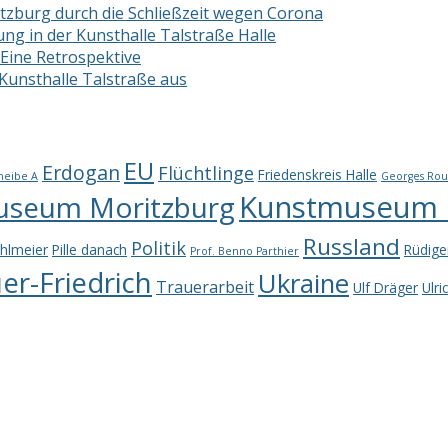
zburg durch die Schließzeit wegen Corona
ng in der Kunsthalle Talstraße Halle
 Eine Retrospektive
 Kunsthalle Talstraße aus
EU
Erdogan
Flüchtlinge
Friedenskreis Halle
heibe A
Georges Rou
Kunstmuseum M
useum Moritzburg
Russland
Politik
hlmeier
Pille danach
Rüdige
Prof. Benno Parthier
r-Friedrich
Ukraine
Trauerarbeit
Ulf Dräger
Ulri