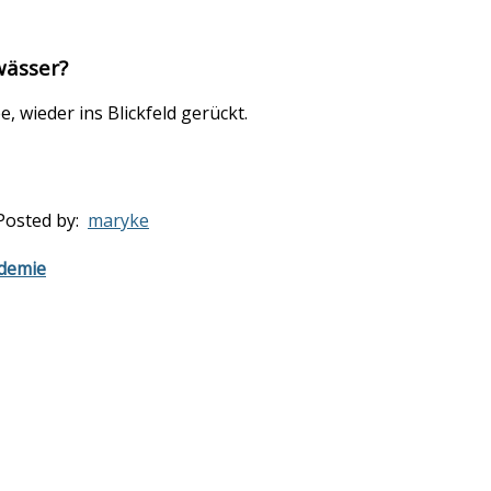
wässer?
, wieder ins Blickfeld gerückt.
Posted by:
maryke
ademie