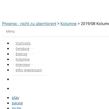
Phoenix - nicht zu überhören!
>
Kolumne
> 2019/08 Kolumn
Menu
Startseite
Sendung
Beitrag
Kolumne
Interview
Info/ Impressum
play
pause
mute