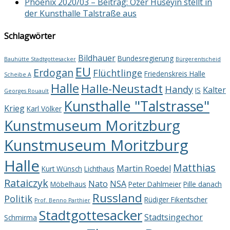
Phoenix 2020/03 – Beitrag: Özer Hüseyin stellt in
der Kunsthalle Talstraße aus
Schlagwörter
Bildhauer
Bundesregierung
Bauhütte Stadtgottesacker
Bürgerentscheid
EU
Erdogan
Flüchtlinge
Friedenskreis Halle
Scheibe A
Halle
Halle-Neustadt
Handy
Kalter
IS
Georges Rouault
Kunsthalle "Talstrasse"
Krieg
Karl Völker
Kunstmuseum Moritzburg
Kunstmuseum Moritzburg
Halle
Matthias
Martin Roedel
Kurt Wünsch
Lichthaus
Rataiczyk
Nato
NSA
Möbelhaus
Peter Dahlmeier
Pille danach
Russland
Politik
Rüdiger Fikentscher
Prof. Benno Parthier
Stadtgottesacker
Stadtsingechor
Schmirma