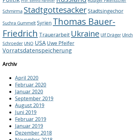
Rüdiger Fikentscher
Prof. Benno Parthier
Stadtgottesacker
Stadtsingechor
Schmirma
Thomas Bauer-
Syrien
Suchra Gummelt
Friedrich
Ukraine
Trauerarbeit
Ulf Dräger
Ulrich
USA
Uwe Pfeifer
Schroeder
UNO
Vorratsdatenspeicherung
Archiv
April 2020
Februar 2020
Januar 2020
September 2019
August 2019
Juni 2019
Februar 2019
Januar 2019
Dezember 2018
November 2018