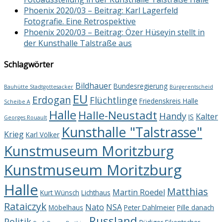
Phoenix 2020/03 – Beitrag: Karl Lagerfeld
Fotografie. Eine Retrospektive
Phoenix 2020/03 – Beitrag: Özer Hüseyin stellt in
der Kunsthalle Talstraße aus
Schlagwörter
Bildhauer
Bundesregierung
Bauhütte Stadtgottesacker
Bürgerentscheid
EU
Erdogan
Flüchtlinge
Friedenskreis Halle
Scheibe A
Halle
Halle-Neustadt
Handy
Kalter
IS
Georges Rouault
Kunsthalle "Talstrasse"
Krieg
Karl Völker
Kunstmuseum Moritzburg
Kunstmuseum Moritzburg
Halle
Matthias
Martin Roedel
Kurt Wünsch
Lichthaus
Rataiczyk
Nato
NSA
Möbelhaus
Peter Dahlmeier
Pille danach
Russland
Politik