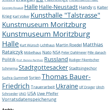
Scheibe A
Halle
Halle-Neustadt
Handy
Kalter
IS
Georges Rouault
Kunsthalle "Talstrasse"
Krieg
Karl Völker
Kunstmuseum Moritzburg
Kunstmuseum Moritzburg
Halle
Matthias
Martin Roedel
Kurt Wünsch
Lichthaus
Rataiczyk
Nato
NSA
Möbelhaus
Peter Dahlmeier
Pille danach
Russland
Politik
Rüdiger Fikentscher
Prof. Benno Parthier
Stadtgottesacker
Stadtsingechor
Schmirma
Thomas Bauer-
Syrien
Suchra Gummelt
Friedrich
Ukraine
Trauerarbeit
Ulf Dräger
Ulrich
USA
Uwe Pfeifer
Schroeder
UNO
Vorratsdatenspeicherung