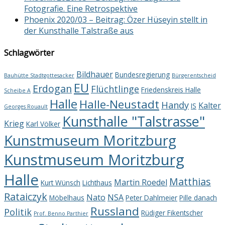
Fotografie. Eine Retrospektive
Phoenix 2020/03 – Beitrag: Özer Hüseyin stellt in
der Kunsthalle Talstraße aus
Schlagwörter
Bildhauer
Bundesregierung
Bauhütte Stadtgottesacker
Bürgerentscheid
EU
Erdogan
Flüchtlinge
Friedenskreis Halle
Scheibe A
Halle
Halle-Neustadt
Handy
Kalter
IS
Georges Rouault
Kunsthalle "Talstrasse"
Krieg
Karl Völker
Kunstmuseum Moritzburg
Kunstmuseum Moritzburg
Halle
Matthias
Martin Roedel
Kurt Wünsch
Lichthaus
Rataiczyk
Nato
NSA
Möbelhaus
Peter Dahlmeier
Pille danach
Russland
Politik
Rüdiger Fikentscher
Prof. Benno Parthier