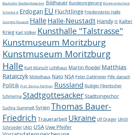
Bildhauer
Bundesregierung
Bauhütte Stadtgottesacker
Bürgerentscheid
EU
Erdogan
Flüchtlinge
Friedenskreis Halle
Scheibe A
Halle
Halle-Neustadt
Handy
Kalter
IS
Georges Rouault
Kunsthalle "Talstrasse"
Krieg
Karl Völker
Kunstmuseum Moritzburg
Kunstmuseum Moritzburg
Halle
Matthias
Martin Roedel
Kurt Wünsch
Lichthaus
Rataiczyk
Nato
NSA
Möbelhaus
Peter Dahlmeier
Pille danach
Russland
Politik
Rüdiger Fikentscher
Prof. Benno Parthier
Stadtgottesacker
Stadtsingechor
Schmirma
Thomas Bauer-
Syrien
Suchra Gummelt
Friedrich
Ukraine
Trauerarbeit
Ulf Dräger
Ulrich
USA
Uwe Pfeifer
Schroeder
UNO
Vorratsdatenspeicherung