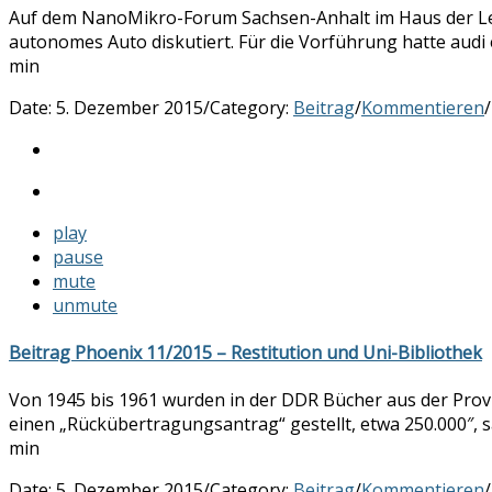
Auf dem NanoMikro-Forum Sachsen-Anhalt im Haus der Leo
autonomes Auto diskutiert. Für die Vorführung hatte audi e
min
Date:
5. Dezember 2015
/
Category:
Beitrag
/
Kommentieren
/
play
pause
mute
unmute
Beitrag Phoenix 11/2015 – Restitution und Uni-Bibliothek
Von 1945 bis 1961 wurden in der DDR Bücher aus der Provi
einen „Rückübertragungsantrag“ gestellt, etwa 250.000″, s
min
Date:
5. Dezember 2015
/
Category:
Beitrag
/
Kommentieren
/