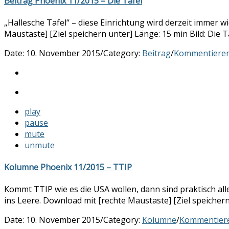
Beitrag Phoenix 11/2015 – Die Tafel
„Hallesche Tafel“ – diese Einrichtung wird derzeit immer 
Maustaste] [Ziel speichern unter] Länge: 15 min Bild: Die T
Date:
10. November 2015
/
Category:
Beitrag
/
Kommentiere
play
pause
mute
unmute
Kolumne Phoenix 11/2015 – TTIP
Kommt TTIP wie es die USA wollen, dann sind praktisch al
ins Leere. Download mit [rechte Maustaste] [Ziel speichern
Date:
10. November 2015
/
Category:
Kolumne
/
Kommentier