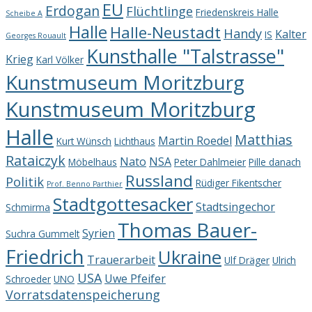
EU
Erdogan
Flüchtlinge
Friedenskreis Halle
Scheibe A
Halle
Halle-Neustadt
Handy
Kalter
IS
Georges Rouault
Kunsthalle "Talstrasse"
Krieg
Karl Völker
Kunstmuseum Moritzburg
Kunstmuseum Moritzburg
Halle
Matthias
Martin Roedel
Kurt Wünsch
Lichthaus
Rataiczyk
Nato
NSA
Möbelhaus
Peter Dahlmeier
Pille danach
Russland
Politik
Rüdiger Fikentscher
Prof. Benno Parthier
Stadtgottesacker
Stadtsingechor
Schmirma
Thomas Bauer-
Syrien
Suchra Gummelt
Friedrich
Ukraine
Trauerarbeit
Ulf Dräger
Ulrich
USA
Uwe Pfeifer
Schroeder
UNO
Vorratsdatenspeicherung