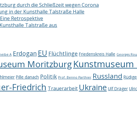
zburg durch die Schließzeit wegen Corona
ng in der Kunsthalle Talstraße Halle
 Eine Retrospektive
 Kunsthalle Talstraße aus
EU
Erdogan
Flüchtlinge
Friedenskreis Halle
heibe A
Georges Rou
Kunstmuseum M
useum Moritzburg
Russland
Politik
hlmeier
Pille danach
Rüdige
Prof. Benno Parthier
r-Friedrich
Ukraine
Trauerarbeit
Ulf Dräger
Ulri