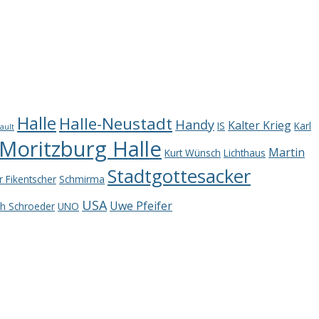
Halle
Halle-Neustadt
Handy
Kalter Krieg
IS
Karl
ault
oritzburg Halle
Martin
Kurt Wünsch
Lichthaus
Stadtgottesacker
r Fikentscher
Schmirma
USA
Uwe Pfeifer
ch Schroeder
UNO