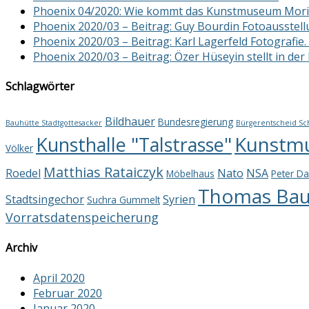
Phoenix 04/2020: Wie kommt das Kunstmuseum Morit
Phoenix 2020/03 – Beitrag: Guy Bourdin Fotoausstellu
Phoenix 2020/03 – Beitrag: Karl Lagerfeld Fotografie.
Phoenix 2020/03 – Beitrag: Özer Hüseyin stellt in der
Schlagwörter
Bildhauer
Bundesregierung
Bauhütte Stadtgottesacker
Bürgerentscheid Sc
Kunstm
Kunsthalle "Talstrasse"
Völker
Matthias Rataiczyk
Roedel
Nato
NSA
Möbelhaus
Peter Da
Thomas Baue
Stadtsingechor
Syrien
Suchra Gummelt
Vorratsdatenspeicherung
Archiv
April 2020
Februar 2020
Januar 2020