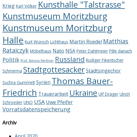
Kunsthalle "Talstrasse"
Krieg
Karl Völker
Kunstmuseum Moritzburg
Kunstmuseum Moritzburg
Halle
Matthias
Martin Roedel
Kurt Wünsch
Lichthaus
Rataiczyk
Nato
NSA
Möbelhaus
Peter Dahlmeier
Pille danach
Russland
Politik
Rüdiger Fikentscher
Prof. Benno Parthier
Stadtgottesacker
Stadtsingechor
Schmirma
Thomas Bauer-
Syrien
Suchra Gummelt
Friedrich
Ukraine
Trauerarbeit
Ulf Dräger
Ulrich
USA
Uwe Pfeifer
Schroeder
UNO
Vorratsdatenspeicherung
Archiv
April 2020