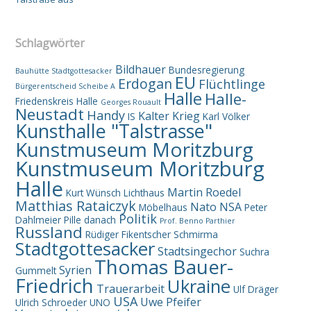
Schlagwörter
Bildhauer
Bundesregierung
Bauhütte Stadtgottesacker
EU
Erdogan
Flüchtlinge
Bürgerentscheid Scheibe A
Halle
Halle-
Friedenskreis Halle
Georges Rouault
Neustadt
Handy
Kalter Krieg
IS
Karl Völker
Kunsthalle "Talstrasse"
Kunstmuseum Moritzburg
Kunstmuseum Moritzburg
Halle
Martin Roedel
Kurt Wünsch
Lichthaus
Matthias Rataiczyk
Nato
NSA
Möbelhaus
Peter
Politik
Dahlmeier
Pille danach
Prof. Benno Parthier
Russland
Rüdiger Fikentscher
Schmirma
Stadtgottesacker
Stadtsingechor
Suchra
Thomas Bauer-
Syrien
Gummelt
Friedrich
Ukraine
Trauerarbeit
Ulf Dräger
USA
Uwe Pfeifer
Ulrich Schroeder
UNO