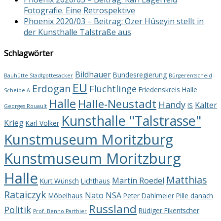
Fotografie. Eine Retrospektive
Phoenix 2020/03 – Beitrag: Özer Hüseyin stellt in
der Kunsthalle Talstraße aus
Schlagwörter
Bildhauer
Bundesregierung
Bauhütte Stadtgottesacker
Bürgerentscheid
EU
Erdogan
Flüchtlinge
Friedenskreis Halle
Scheibe A
Halle
Halle-Neustadt
Handy
Kalter
IS
Georges Rouault
Kunsthalle "Talstrasse"
Krieg
Karl Völker
Kunstmuseum Moritzburg
Kunstmuseum Moritzburg
Halle
Matthias
Martin Roedel
Kurt Wünsch
Lichthaus
Rataiczyk
Nato
NSA
Möbelhaus
Peter Dahlmeier
Pille danach
Russland
Politik
Rüdiger Fikentscher
Prof. Benno Parthier